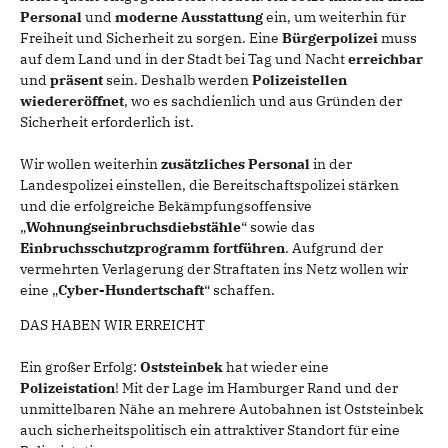
Personal
und
moderne Ausstattung
ein, um weiterhin für
Freiheit und Sicherheit zu sorgen. Eine
Bürgerpolizei
muss
auf dem Land und in der Stadt bei Tag und Nacht
erreichbar
und
präsent
sein. Deshalb werden
Polizeistellen
wiedereröffnet
, wo es sachdienlich und aus Gründen der
Sicherheit erforderlich ist.
Wir wollen weiterhin
zusätzliches Personal
in der
Landespolizei einstellen, die Bereitschaftspolizei stärken
und die erfolgreiche Bekämpfungsoffensive
„
Wohnungseinbruchsdiebstähle
“ sowie das
Einbruchsschutzprogramm fortführen
. Aufgrund der
vermehrten Verlagerung der Straftaten ins Netz wollen wir
eine „
Cyber-Hundertschaft
“ schaffen.
DAS HABEN WIR ERREICHT
Ein großer Erfolg:
Oststeinbek
hat wieder eine
Polizeistation
! Mit der Lage im Hamburger Rand und der
unmittelbaren Nähe an mehrere Autobahnen ist Oststeinbek
auch sicherheitspolitisch ein attraktiver Standort für eine