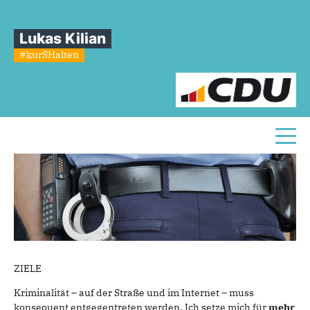
Sie sind hier
»
Innere Sicherheit
Lukas Kilian
Innere
Sicherheit
#kurSHalten
Toggl
ZIELE
Kriminalität – auf der Straße und im Internet – muss
konsequent entgegentreten werden. Ich setze mich für
mehr