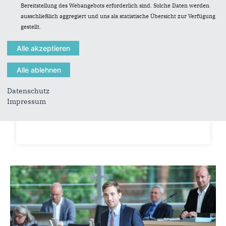
Bereitstellung des Webangebots erforderlich sind. Solche Daten werden
ausschließlich aggregiert und uns als statistische Übersicht zur Verfügung
gestellt.
07.07.2026
Kanada setzt auf Schleswig-
Holsteinische Spitzentechnologie
Zur Entscheidung der kanadischen Regierung,
Datenschutz
künftig auf das U-Boot-Design von TKMS zu
Impressum
setzen, erklärt der Sprecher für Wehrtechnik der
CDU-...