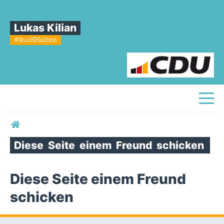
Lukas Kilian
#kurSHalten
Toggl
Sie sind hier
Diese
Seite
einem
Freund
schicken
Diese Seite einem Freund
schicken