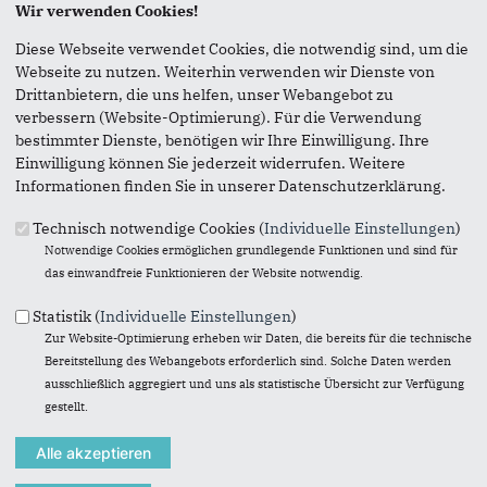
Seite versenden
Wir verwenden Cookies!
Diese Webseite verwendet Cookies, die notwendig sind, um die
Vielen Dank, dass Sie die Inhalte unserer Homepage
Webseite zu nutzen. Weiterhin verwenden wir Dienste von
weiterempfehlen.
Drittanbietern, die uns helfen, unser Webangebot zu
verbessern (Website-Optimierung). Für die Verwendung
Anmerkung: Ihre E-Mail-Adresse wird benötigt um die
bestimmter Dienste, benötigen wir Ihre Einwilligung. Ihre
Personen, denen Sie die Seite weiterempfehlen, zu
Einwilligung können Sie jederzeit widerrufen. Weitere
informieren, von wem die Empfehlung kommt, und dass es
Informationen finden Sie in unserer Datenschutzerklärung.
kein Spam ist.
Technisch notwendige Cookies (
Individuelle Einstellungen
)
Das mit * gekennzeichnete Feld ist ein Pflichtfeld.
Notwendige Cookies ermöglichen grundlegende Funktionen und sind für
Eigene E-Mail-Adresse
*
das einwandfreie Funktionieren der Website notwendig.
Statistik (
Individuelle Einstellungen
)
Zur Website-Optimierung erheben wir Daten, die bereits für die technische
Eigener Name
*
Bereitstellung des Webangebots erforderlich sind. Solche Daten werden
ausschließlich aggregiert und uns als statistische Übersicht zur Verfügung
gestellt.
Senden an
*